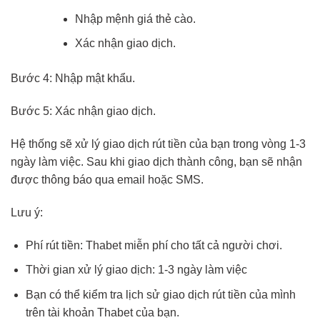
Nhập mệnh giá thẻ cào.
Xác nhận giao dịch.
Bước 4: Nhập mật khẩu.
Bước 5: Xác nhận giao dịch.
Hệ thống sẽ xử lý giao dịch rút tiền của bạn trong vòng 1-3
ngày làm việc. Sau khi giao dịch thành công, bạn sẽ nhận
được thông báo qua email hoặc SMS.
Lưu ý:
Phí rút tiền: Thabet miễn phí cho tất cả người chơi.
Thời gian xử lý giao dịch: 1-3 ngày làm việc
Bạn có thể kiểm tra lịch sử giao dịch rút tiền của mình
trên tài khoản Thabet của bạn.