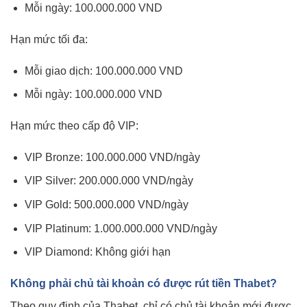
Mỗi ngày: 100.000.000 VND
Hạn mức tối đa:
Mỗi giao dịch: 100.000.000 VND
Mỗi ngày: 100.000.000 VND
Hạn mức theo cấp độ VIP:
VIP Bronze: 100.000.000 VND/ngày
VIP Silver: 200.000.000 VND/ngày
VIP Gold: 500.000.000 VND/ngày
VIP Platinum: 1.000.000.000 VND/ngày
VIP Diamond: Không giới hạn
Không phải chủ tài khoản có được rút tiền Thabet?
Theo quy định của Thabet, chỉ có chủ tài khoản mới được