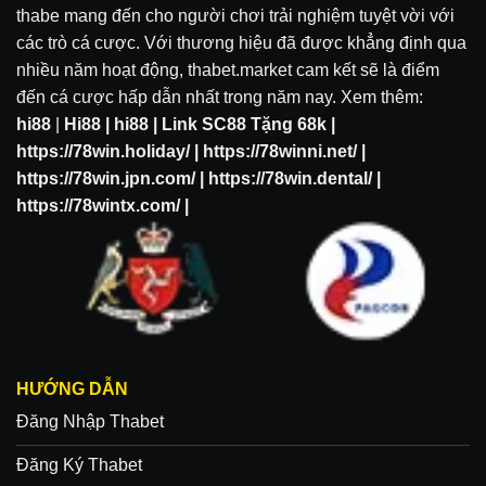
thabe mang đến cho người chơi trải nghiệm tuyệt vời với
các trò cá cược. Với thương hiệu đã được khẳng định qua
nhiều năm hoạt động, thabet.market cam kết sẽ là điểm
đến cá cược hấp dẫn nhất trong năm nay. Xem thêm:
hi88
|
Hi88
|
hi88
|
Link SC88 Tặng 68k
|
https://78win.holiday/
|
https://78winni.net/
|
https://78win.jpn.com/
|
https://78win.dental/
|
https://78wintx.com/
|
HƯỚNG DẪN
Đăng Nhập Thabet
Đăng Ký Thabet