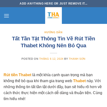
Skip
ADD ANYTHING HERE OR JUST REMOVE IT...
to
content
HƯỚNG DẪN
Tất Tần Tật Thông Tin Về Rút Tiền
Thabet Không Nên Bỏ Qua
POSTED ON
THÁNG 6 12, 2024
BY
THANH SƠN
Rút tiền Thabet
là một khía cạnh quan trọng mà bạn
không thể bỏ qua khi tham gia trang web
Thabet
này. Với
những thông tin tất tần tật dưới đây, bạn sẽ hiểu rõ hơn về
cách thức thực hiện một cách dễ dàng và thuận tiện. Cùng
tìm hiểu nhé!