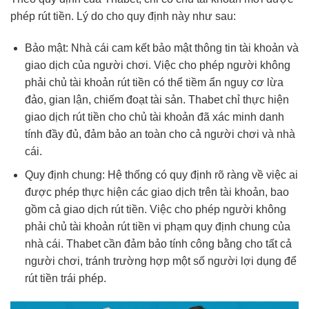
phép rút tiền. Lý do cho quy định này như sau:
Bảo mật: Nhà cái cam kết bảo mật thông tin tài khoản và
giao dịch của người chơi. Việc cho phép người không
phải chủ tài khoản rút tiền có thể tiềm ẩn nguy cơ lừa
đảo, gian lận, chiếm đoạt tài sản. Thabet chỉ thực hiện
giao dịch rút tiền cho chủ tài khoản đã xác minh danh
tính đầy đủ, đảm bảo an toàn cho cả người chơi và nhà
cái.
Quy định chung: Hệ thống có quy định rõ ràng về việc ai
được phép thực hiện các giao dịch trên tài khoản, bao
gồm cả giao dịch rút tiền. Việc cho phép người không
phải chủ tài khoản rút tiền vi phạm quy định chung của
nhà cái. Thabet cần đảm bảo tính công bằng cho tất cả
người chơi, tránh trường hợp một số người lợi dụng để
rút tiền trái phép.