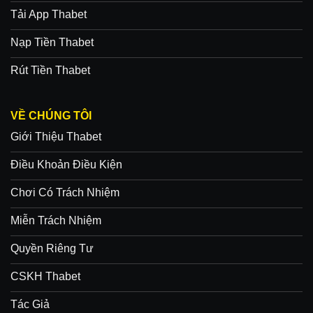
Tải App Thabet
Nạp Tiền Thabet
Rút Tiền Thabet
VỀ CHÚNG TÔI
Giới Thiệu Thabet
Điều Khoản Điều Kiện
Chơi Có Trách Nhiệm
Miễn Trách Nhiệm
Quyền Riêng Tư
CSKH Thabet
Tác Giả