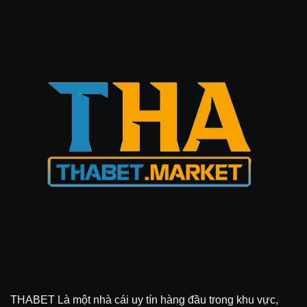
THABET Là một nhà cái uy tín hàng đầu trong khu vực,